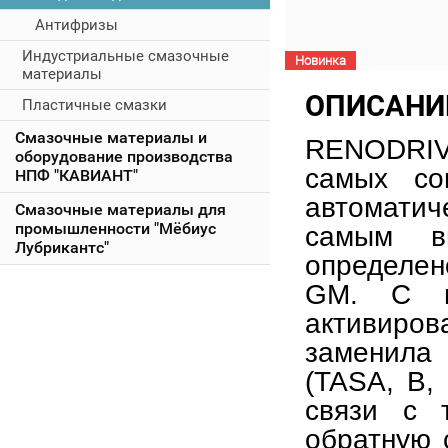
Антифризы
Индустриальные смазочные
Новинка
материалы
ОПИСАНИ
Пластичные смазки
Смазочные материалы и
RENODRIV
оборудование производства
самых со
НПФ "КАВИАНТ"
автоматич
Смазочные материалы для
промышленности "Мёбиус
самым в
Лубрикантс"
определен
GM. С н
активиров
заменила
(TASA, B, I
связи с 
обратную 