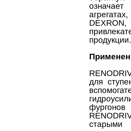
означает
агрегата
DEXRON, 
привлекат
продукции
Применен
RENODRIV
для ступе
вспомог
гидроуси
фургонов
RENODRIV
старыми