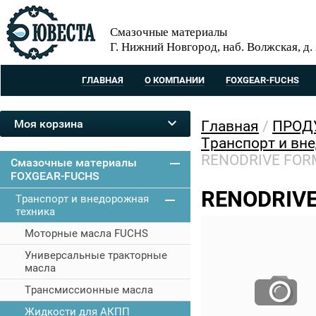
Смазочные материалы
Г. Нижний Новгород, наб. Волжская, д.
ГЛАВНАЯ
О КОМПАНИИ
FOXGEAR-FUCHS
Моя корзина
Главная
/
ПРОД
Транспорт и вн
RENODRIVE FOR
Смазочные материалы
FOXGEAR-FUCHS
RENODRIVE
Транспорт и внедорожная
техника
Моторные масла FUCHS
Универсальные тракторные
масла
Трансмиссионные масла
Жидкости для АКПП